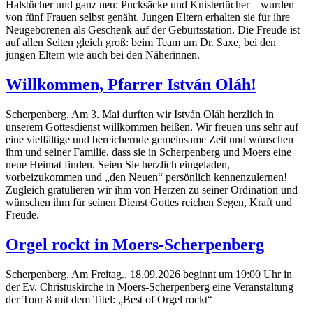
Halstücher und ganz neu: Pucksäcke und Knistertücher – wurden
von fünf Frauen selbst genäht. Jungen Eltern erhalten sie für ihre
Neugeborenen als Geschenk auf der Geburtsstation. Die Freude ist
auf allen Seiten gleich groß: beim Team um Dr. Saxe, bei den
jungen Eltern wie auch bei den Näherinnen.
Willkommen, Pfarrer István Oláh!
Scherpenberg.
Am 3. Mai durften wir István Oláh herzlich in
unserem Gottesdienst willkommen heißen. Wir freuen uns sehr auf
eine vielfältige und bereichernde gemeinsame Zeit und wünschen
ihm und seiner Familie, dass sie in Scherpenberg und Moers eine
neue Heimat finden. Seien Sie herzlich eingeladen,
vorbeizukommen und „den Neuen“ persönlich kennenzulernen!
Zugleich gratulieren wir ihm von Herzen zu seiner Ordination und
wünschen ihm für seinen Dienst Gottes reichen Segen, Kraft und
Freude.
Orgel rockt in Moers-Scherpenberg
Scherpenberg.
Am Freitag., 18.09.2026 beginnt um 19:00 Uhr in
der Ev. Christuskirche in Moers-Scherpenberg eine Veranstaltung
der Tour 8 mit dem Titel: „Best of Orgel rockt“