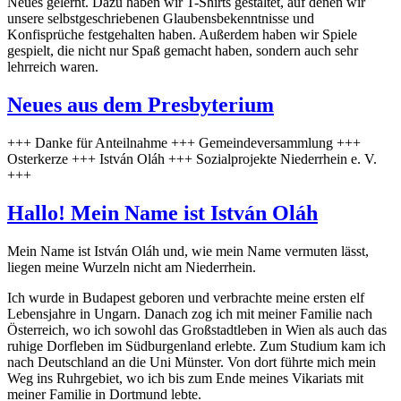
Neues gelernt. Dazu haben wir T-Shirts gestaltet, auf denen wir
unsere selbstgeschriebenen Glaubensbekenntnisse und
Konfisprüche festgehalten haben. Außerdem haben wir Spiele
gespielt, die nicht nur Spaß gemacht haben, sondern auch sehr
lehrreich waren.
Neues aus dem Presbyterium
+++ Danke für Anteilnahme +++ Gemeindeversammlung +++
Osterkerze +++ István Oláh +++ Sozialprojekte Niederrhein e. V.
+++
Hallo! Mein Name ist István Oláh
Mein Name ist István Oláh und, wie mein Name vermuten lässt,
liegen meine Wurzeln nicht am Niederrhein.
Ich wurde in Budapest geboren und verbrachte meine ersten elf
Lebensjahre in Ungarn. Danach zog ich mit meiner Familie nach
Österreich, wo ich sowohl das Großstadtleben in Wien als auch das
ruhige Dorfleben im Südburgenland erlebte. Zum Studium kam ich
nach Deutschland an die Uni Münster. Von dort führte mich mein
Weg ins Ruhrgebiet, wo ich bis zum Ende meines Vikariats mit
meiner Familie in Dortmund lebte.