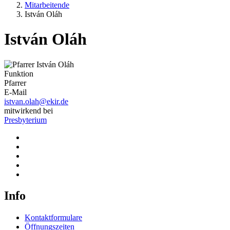
Mitarbeitende
István Oláh
István Oláh
Funktion
Pfarrer
E-Mail
istvan.olah@ekir.de
mitwirkend bei
Presbyterium
Info
Kontaktformulare
Öffnungszeiten